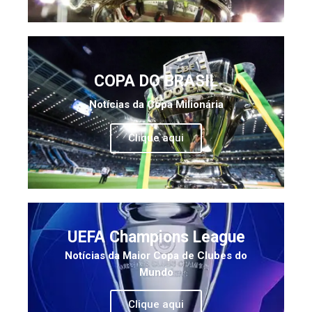
COPA DO BRASIL
Notícias da Copa Milionária
Clique aqui
UEFA Champions League
Notícias da Maior Copa de Clubes do
Mundo
Clique aqui