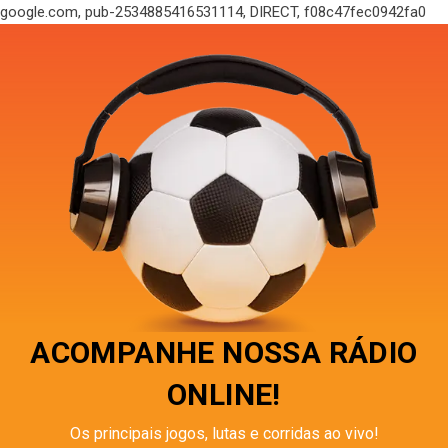
google.com, pub-2534885416531114, DIRECT, f08c47fec0942fa0
ACOMPANHE NOSSA RÁDIO
ONLINE!
Os principais jogos, lutas e corridas ao vivo!