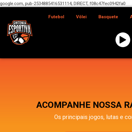
google.com, pub-2534885416531114, DIRECT, f08c47fec0942fa0
Futebol
Vôlei
Basquete
ACOMPANHE NOSSA RÁ
Os principais jogos, lutas e co