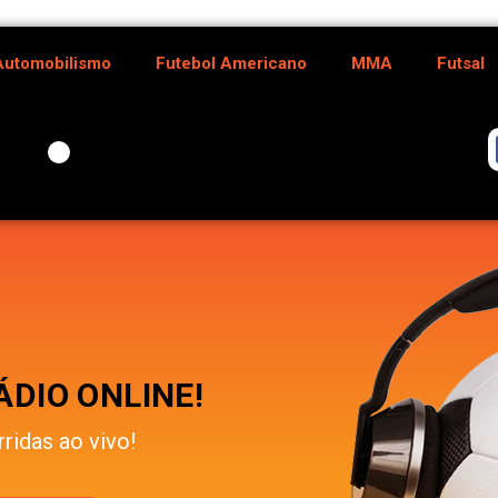
Automobilismo
Futebol Americano
MMA
Futsal
DIO ONLINE!
rridas ao vivo!