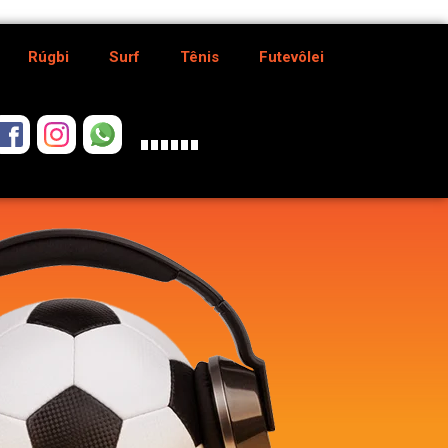
Rúgbi
Surf
Tênis
Futevôlei