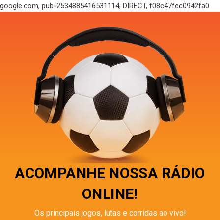
google.com, pub-2534885416531114, DIRECT, f08c47fec0942fa0
ACOMPANHE NOSSA RÁDIO
ONLINE!
Os principais jogos, lutas e corridas ao vivo!