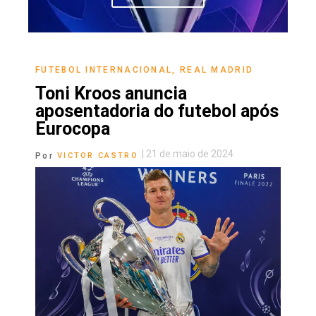
FUTEBOL INTERNACIONAL
,
REAL MADRID
Toni Kroos anuncia
aposentadoria do futebol após
Eurocopa
|
21 de maio de 2024
Por
VICTOR CASTRO