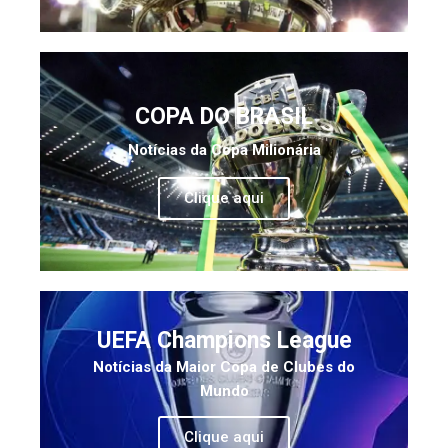
COPA DO BRASIL
Notícias da Copa Milionária
Clique aqui
UEFA Champions League
Notícias da Maior Copa de Clubes do
Mundo
Clique aqui