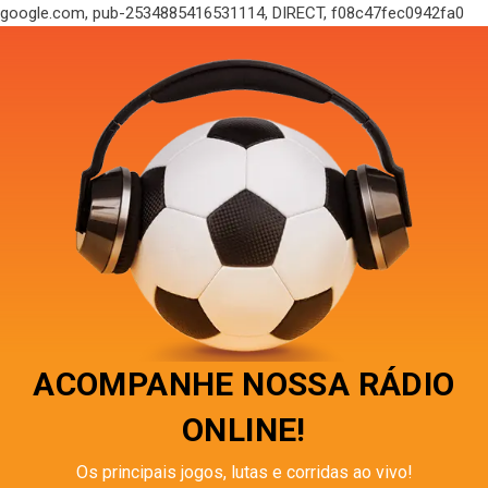
google.com, pub-2534885416531114, DIRECT, f08c47fec0942fa0
ACOMPANHE NOSSA RÁDIO
ONLINE!
Os principais jogos, lutas e corridas ao vivo!