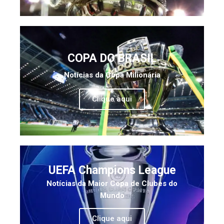
COPA DO BRASIL
Notícias da Copa Milionária
Clique aqui
UEFA Champions League
Notícias da Maior Copa de Clubes do
Mundo
Clique aqui