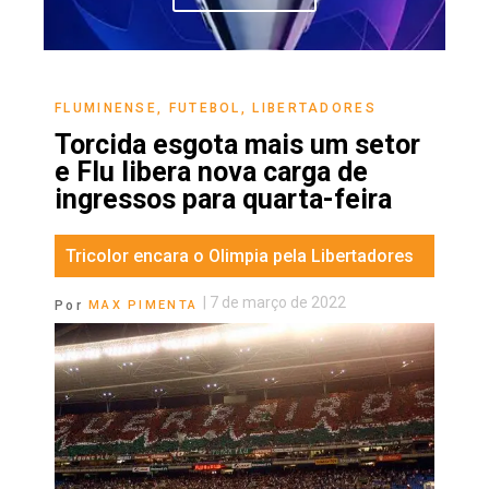
FLUMINENSE
,
FUTEBOL
,
LIBERTADORES
Torcida esgota mais um setor
e Flu libera nova carga de
ingressos para quarta-feira
Tricolor encara o Olimpia pela Libertadores
|
7 de março de 2022
Por
MAX PIMENTA