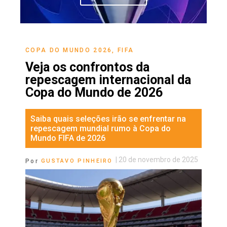
COPA DO MUNDO 2026
,
FIFA
Veja os confrontos da
repescagem internacional da
Copa do Mundo de 2026
Saiba quais seleções irão se enfrentar na
repescagem mundial rumo à Copa do
Mundo FIFA de 2026
|
20 de novembro de 2025
Por
GUSTAVO PINHEIRO