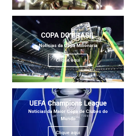
COPA DO BRASIL
Notícias da Copa Milionária
Clique aqui
UEFA Champions League
Notícias da Maior Copa de Clubes do
Mundo
Clique aqui