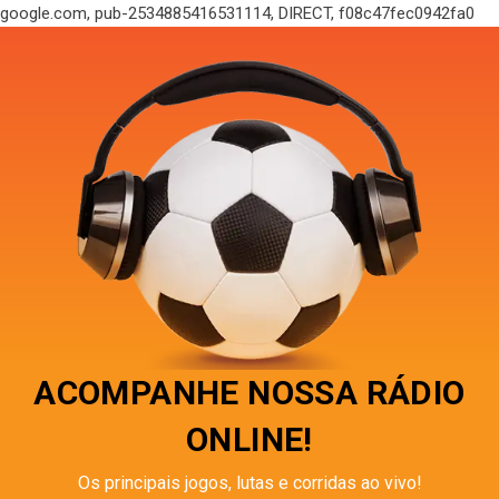
google.com, pub-2534885416531114, DIRECT, f08c47fec0942fa0
ACOMPANHE NOSSA RÁDIO
ONLINE!
Os principais jogos, lutas e corridas ao vivo!