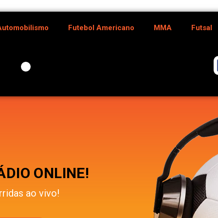
Automobilismo
Futebol Americano
MMA
Futsal
DIO ONLINE!
rridas ao vivo!