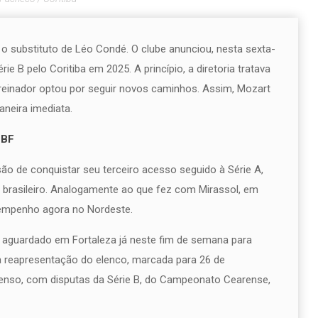
o substituto de Léo Condé. O clube anunciou, nesta sexta-
e B pelo Coritiba em 2025. A princípio, a diretoria tratava
reinador optou por seguir novos caminhos. Assim, Mozart
neira imediata.
CBF
o de conquistar seu terceiro acesso seguido à Série A,
ol brasileiro. Analogamente ao que fez com Mirassol, em
esempenho agora no Nordeste.
aguardado em Fortaleza já neste fim de semana para
 da reapresentação do elenco, marcada para 26 de
tenso, com disputas da Série B, do Campeonato Cearense,