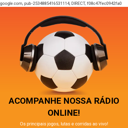
google.com, pub-2534885416531114, DIRECT, f08c47fec0942fa0
ACOMPANHE NOSSA RÁDIO
ONLINE!
Os principais jogos, lutas e corridas ao vivo!