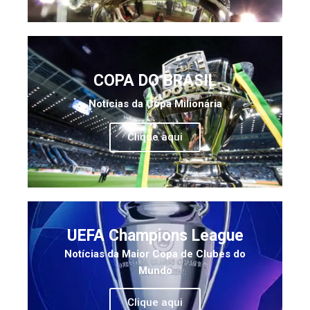
COPA DO BRASIL
Notícias da Copa Milionária
Clique aqui
UEFA Champions League
Notícias da Maior Copa de Clubes do
Mundo
Clique aqui