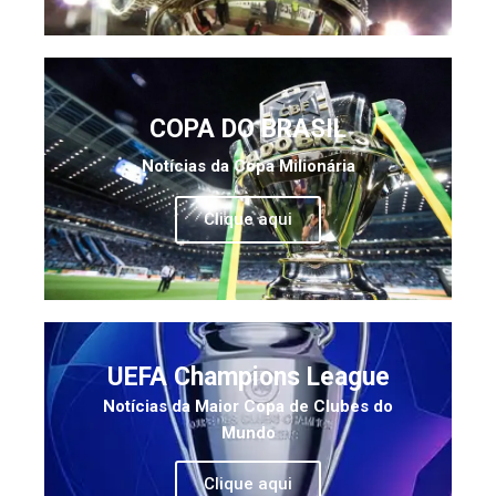
COPA DO BRASIL
Notícias da Copa Milionária
Clique aqui
UEFA Champions League
Notícias da Maior Copa de Clubes do
Mundo
Clique aqui