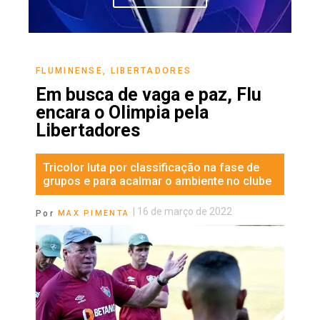
FLUMINENSE
,
LIBERTADORES
Em busca de vaga e paz, Flu
encara o Olimpia pela
Libertadores
Tricolor luta por classificação na fase de
grupos e para acalmar o ambiente no clube
|
16 de março de 2022
Por
MAX PIMENTA