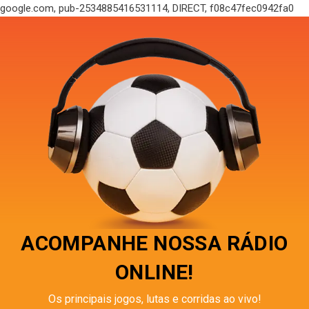
google.com, pub-2534885416531114, DIRECT, f08c47fec0942fa0
ACOMPANHE NOSSA RÁDIO
ONLINE!
Os principais jogos, lutas e corridas ao vivo!