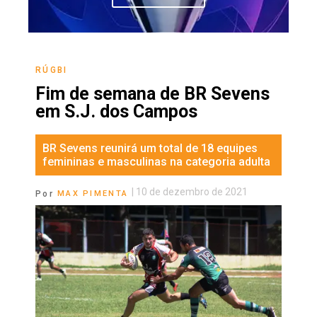
RÚGBI
Fim de semana de BR Sevens
em S.J. dos Campos
BR Sevens reunirá um total de 18 equipes
femininas e masculinas na categoria adulta
|
10 de dezembro de 2021
Por
MAX PIMENTA