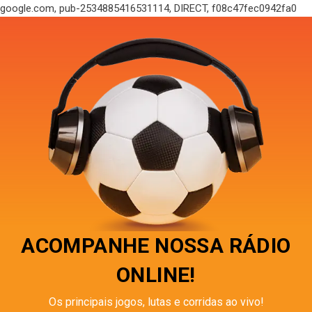
google.com, pub-2534885416531114, DIRECT, f08c47fec0942fa0
ACOMPANHE NOSSA RÁDIO
ONLINE!
Os principais jogos, lutas e corridas ao vivo!