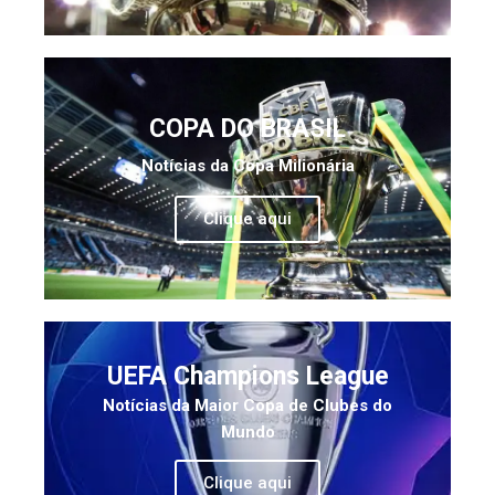
COPA DO BRASIL
Notícias da Copa Milionária
Clique aqui
UEFA Champions League
Notícias da Maior Copa de Clubes do
Mundo
Clique aqui