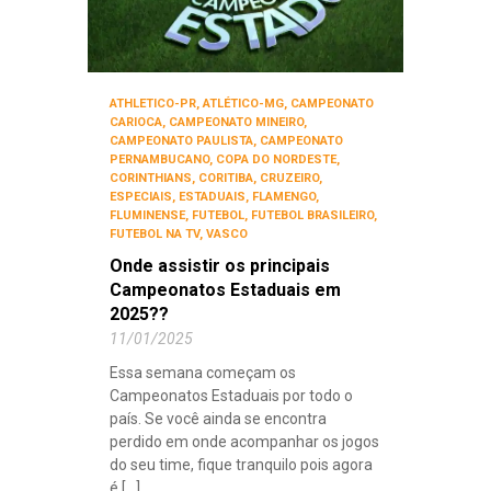
ATHLETICO-PR
,
ATLÉTICO-MG
,
CAMPEONATO
CARIOCA
,
CAMPEONATO MINEIRO
,
CAMPEONATO PAULISTA
,
CAMPEONATO
PERNAMBUCANO
,
COPA DO NORDESTE
,
CORINTHIANS
,
CORITIBA
,
CRUZEIRO
,
ESPECIAIS
,
ESTADUAIS
,
FLAMENGO
,
FLUMINENSE
,
FUTEBOL
,
FUTEBOL BRASILEIRO
,
FUTEBOL NA TV
,
VASCO
Onde assistir os principais
Campeonatos Estaduais em
2025??
11/01/2025
Essa semana começam os
Campeonatos Estaduais por todo o
país. Se você ainda se encontra
perdido em onde acompanhar os jogos
do seu time, fique tranquilo pois agora
é [...]