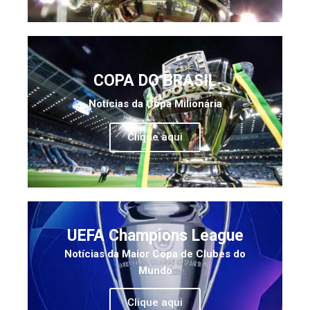
COPA DO BRASIL
Notícias da Copa Milionária
Clique aqui
UEFA Champions League
Notícias da Maior Copa de Clubes do
Mundo
Clique aqui