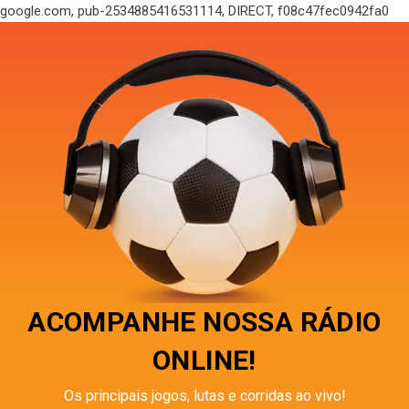
google.com, pub-2534885416531114, DIRECT, f08c47fec0942fa0
ACOMPANHE NOSSA RÁDIO
ONLINE!
Os principais jogos, lutas e corridas ao vivo!