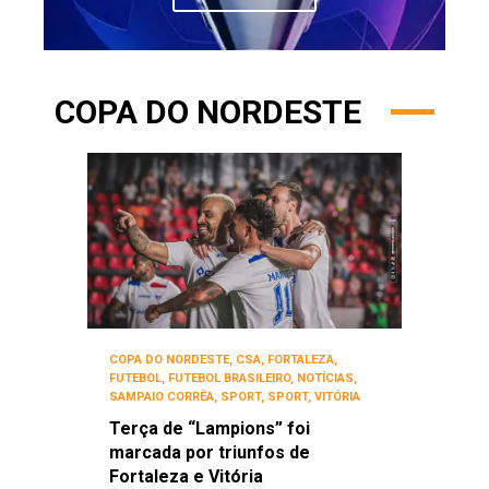
COPA DO NORDESTE
COPA DO NORDESTE
,
CSA
,
FORTALEZA
,
FUTEBOL
,
FUTEBOL BRASILEIRO
,
NOTÍCIAS
,
SAMPAIO CORRÊA
,
SPORT
,
SPORT
,
VITÓRIA
Terça de “Lampions” foi
marcada por triunfos de
Fortaleza e Vitória