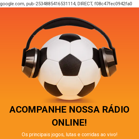
google.com, pub-2534885416531114, DIRECT, f08c47fec0942fa0
ACOMPANHE NOSSA RÁDIO
ONLINE!
Os principais jogos, lutas e corridas ao vivo!