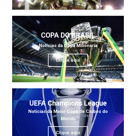
COPA DO BRASIL
Notícias da Copa Milionária
Clique aqui
UEFA Champions League
Notícias da Maior Copa de Clubes do
Mundo
Clique aqui