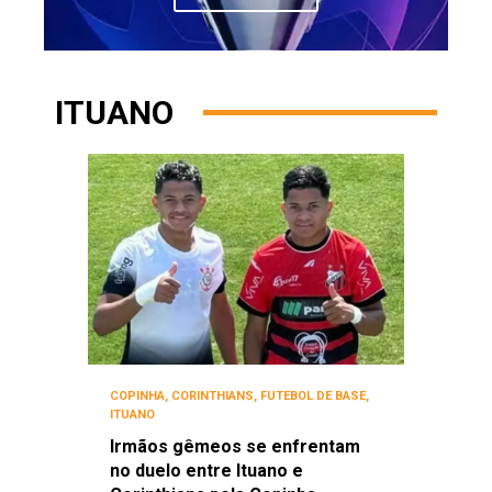
ITUANO
COPINHA
,
CORINTHIANS
,
FUTEBOL DE BASE
,
ITUANO
Irmãos gêmeos se enfrentam
no duelo entre Ituano e