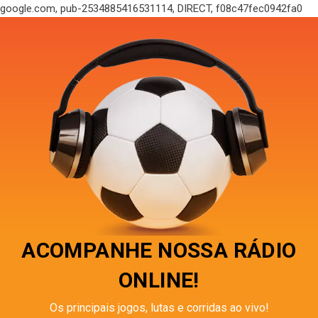
google.com, pub-2534885416531114, DIRECT, f08c47fec0942fa0
ACOMPANHE NOSSA RÁDIO
ONLINE!
Os principais jogos, lutas e corridas ao vivo!