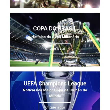
COPA DO BRASIL
Notícias da Copa Milionária
Clique aqui
UEFA Champions League
Notícias da Maior Copa de Clubes do
Mundo
Clique aqui