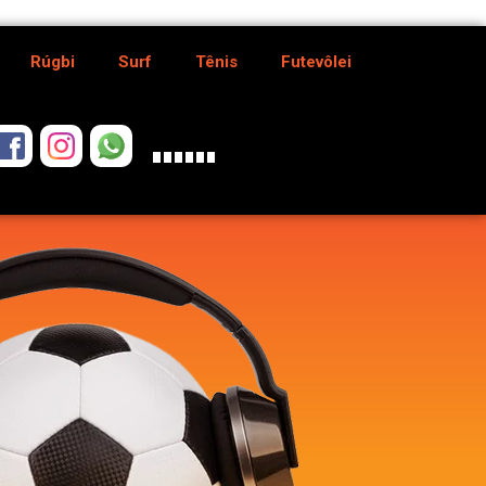
Rúgbi
Surf
Tênis
Futevôlei