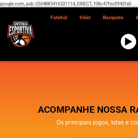
google.com, pub-2534885416531114, DIRECT, f08c47fec0942fa0
Futebol
Vôlei
Basquete
ACOMPANHE NOSSA RÁ
Os principais jogos, lutas e co