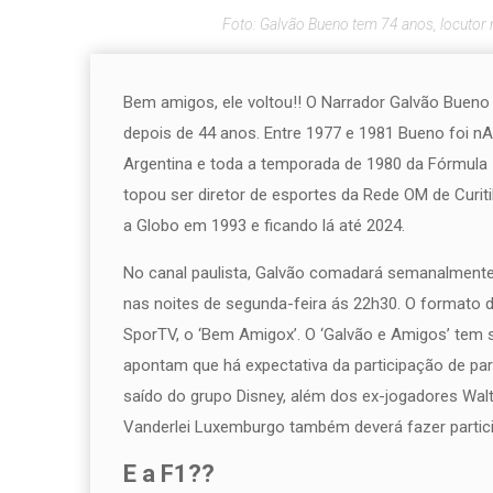
Foto: Galvão Bueno tem 74 anos, locutor
Bem amigos, ele voltou!! O Narrador Galvão Bueno
depois de 44 anos. Entre 1977 e 1981 Bueno foi 
Argentina e toda a temporada de 1980 da Fórmula 
topou ser diretor de esportes da Rede OM de Curit
a Globo em 1993 e ficando lá até 2024.
No canal paulista, Galvão comadará semanalmente 
nas noites de segunda-feira ás 22h30. O formato 
SporTV, o ‘Bem Amigox’. O ‘Galvão e Amigos’ tem 
apontam que há expectativa da participação de pa
saído do grupo Disney, além dos ex-jogadores Walt
Vanderlei Luxemburgo também deverá fazer partici
E a F1??