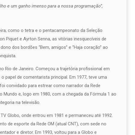
ulho e um ganho imenso para a nossa programação”,
eira, como o tetra e o pentacampeonato da Seleção
son Piquet e Ayrton Senna, as vitórias inesquecíveis de
o dono dos bordões “Bem, amigos” e “Haja coração” ao
nquista.
 Rio de Janeiro. Começou a trajetória profissional em
o papel de comentarista principal. Em 1977, teve uma
foi convidado para estrear como narrador da Rede
do Mundo e, logo em 1980, com a chegada da Fórmula 1 ao
tegoria na televisão.
a TV Globo, onde entrou em 1981 e permaneceu até 1992.
ento de esporte da Rede OM (atual CNT), com sede no
ntador e diretor. Em 1993, voltou para a Globo e