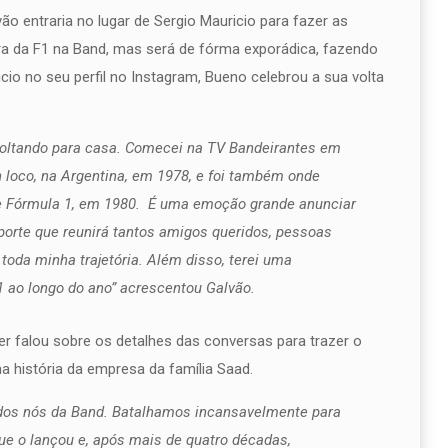
o entraria no lugar de Sergio Mauricio para fazer as
tura da F1 na Band, mas será de fórma exporádica, fazendo
io no seu perfil no Instagram, Bueno celebrou a sua volta
u voltando para casa. Comecei na TV Bandeirantes em
 loco, na Argentina, em 1978, e foi também onde
e Fórmula 1, em 1980. É uma emoção grande anunciar
porte que reunirá tantos amigos queridos, pessoas
oda minha trajetória. Além disso, terei uma
1 ao longo do ano” acrescentou Galvão.
r falou sobre os detalhes das conversas para trazer o
na história da empresa da família Saad.
dos nós da Band. Batalhamos incansavelmente para
ue o lançou e, após mais de quatro décadas,