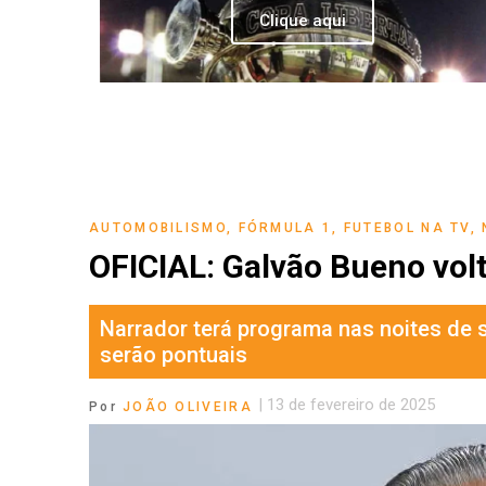
Clique aqui
AUTOMOBILISMO
,
FÓRMULA 1
,
FUTEBOL NA TV
,
OFICIAL: Galvão Bueno vol
Narrador terá programa nas noites de 
serão pontuais
|
13 de fevereiro de 2025
Por
JOÃO OLIVEIRA