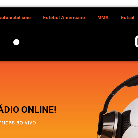
Automobilismo
Futebol Americano
MMA
Futsal
DIO ONLINE!
rridas ao vivo!