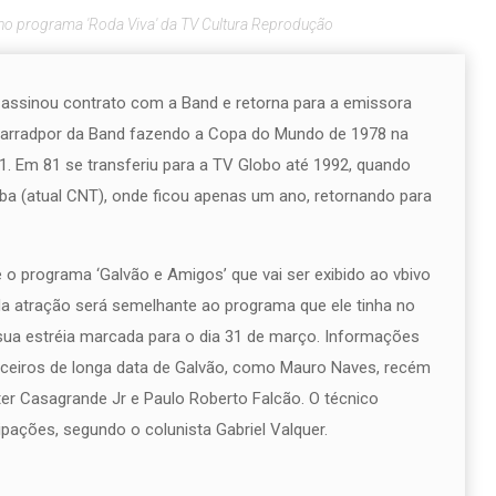
 no programa 'Roda Viva' da TV Cultura Reprodução
 assinou contrato com a Band e retorna para a emissora
nAarradpor da Band fazendo a Copa do Mundo de 1978 na
1. Em 81 se transferiu para a TV Globo até 1992, quando
iba (atual CNT), onde ficou apenas um ano, retornando para
o programa ‘Galvão e Amigos’ que vai ser exibido ao vbivo
da atração será semelhante ao programa que ele tinha no
sua estréia marcada para o dia 31 de março. Informações
rceiros de longa data de Galvão, como Mauro Naves, recém
er Casagrande Jr e Paulo Roberto Falcão. O técnico
pações, segundo o colunista Gabriel Valquer.