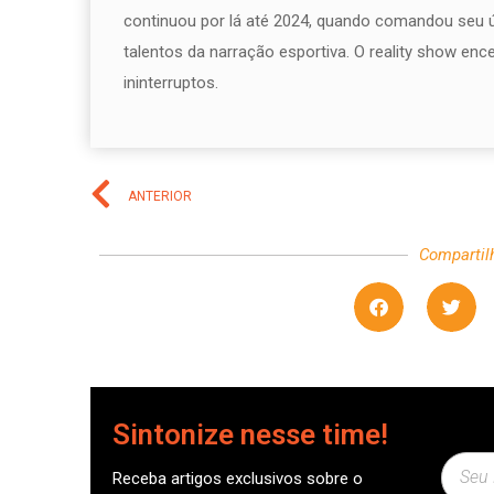
continuou por lá até 2024, quando comandou seu ú
talentos da narração esportiva. O reality show enc
ininterruptos.
ANTERIOR
Compartil
Sintonize nesse time!
Receba artigos exclusivos sobre o