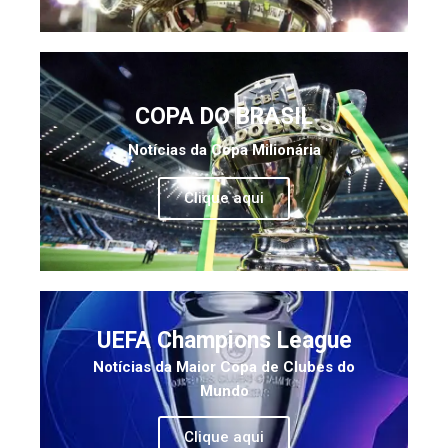
COPA DO BRASIL
Notícias da Copa Milionária
Clique aqui
UEFA Champions League
Notícias da Maior Copa de Clubes do
Mundo
Clique aqui