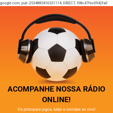
google.com, pub-2534885416531114, DIRECT, f08c47fec0942fa0
ACOMPANHE NOSSA RÁDIO
ONLINE!
Os principais jogos, lutas e corridas ao vivo!