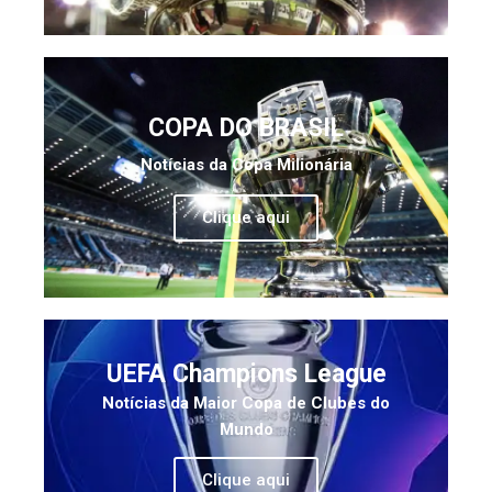
COPA DO BRASIL
Notícias da Copa Milionária
Clique aqui
UEFA Champions League
Notícias da Maior Copa de Clubes do
Mundo
Clique aqui