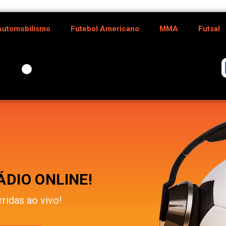
Automobilismo
Futebol Americano
MMA
Futsal
DIO ONLINE!
rridas ao vivo!