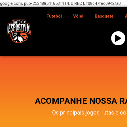
google.com, pub-2534885416531114, DIRECT, f08c47fec0942fa0
Futebol
Vôlei
Basquete
ACOMPANHE NOSSA RÁ
Os principais jogos, lutas e co