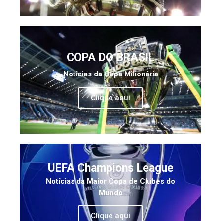
COPA DO BRASIL
Notícias da Copa Milionária
Clique aqui
UEFA Champions League
Notícias da Maior Copa de Clubes do
Mundo
Clique aqui