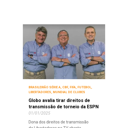
BRASILEIRÃO SÉRIE A
,
CBF
,
FIFA
,
FUTEBOL
,
LIBERTADORES
,
MUNDIAL DE CLUBES
Globo avalia tirar direitos de
transmissão de torneio da ESPN
01/01/2025
Dona dos direitos de transmissão
da Libertadores na TV aberta,