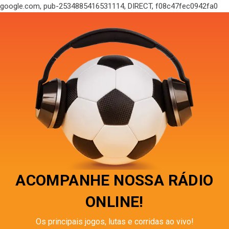
google.com, pub-2534885416531114, DIRECT, f08c47fec0942fa0
ACOMPANHE NOSSA RÁDIO
ONLINE!
Os principais jogos, lutas e corridas ao vivo!