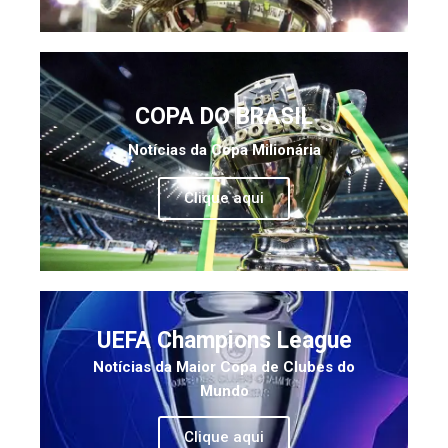
COPA DO BRASIL
Notícias da Copa Milionária
Clique aqui
UEFA Champions League
Notícias da Maior Copa de Clubes do
Mundo
Clique aqui