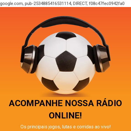
google.com, pub-2534885416531114, DIRECT, f08c47fec0942fa0
ACOMPANHE NOSSA RÁDIO
ONLINE!
Os principais jogos, lutas e corridas ao vivo!