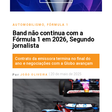
AUTOMOBILISMO
,
FÓRMULA 1
Band não continua com a
Fórmula 1 em 2026, Segundo
jornalista
Contrato da emissora termina no final do
ano e negociações com a Globo avançam
|
20 de maio de 2025
Por
JOÃO OLIVEIRA