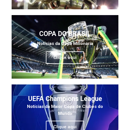
COPA DO BRASIL
Notícias da Copa Milionária
Clique aqui
UEFA Champions League
Notícias da Maior Copa de Clubes do
Mundo
Clique aqui