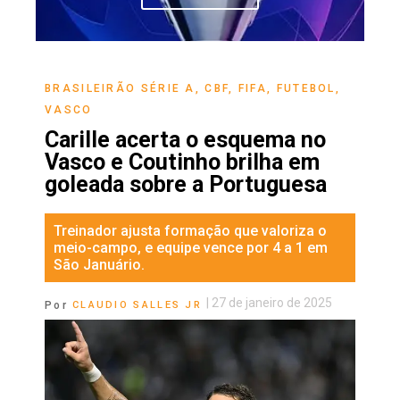
BRASILEIRÃO SÉRIE A
,
CBF
,
FIFA
,
FUTEBOL
,
VASCO
Carille acerta o esquema no
Vasco e Coutinho brilha em
goleada sobre a Portuguesa
Treinador ajusta formação que valoriza o
meio-campo, e equipe vence por 4 a 1 em
São Januário.
|
27 de janeiro de 2025
Por
CLAUDIO SALLES JR