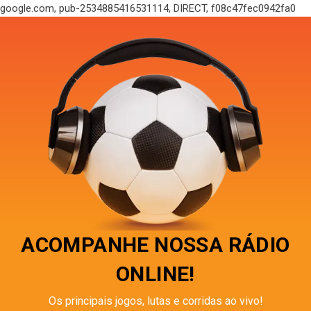
google.com, pub-2534885416531114, DIRECT, f08c47fec0942fa0
ACOMPANHE NOSSA RÁDIO
ONLINE!
Os principais jogos, lutas e corridas ao vivo!