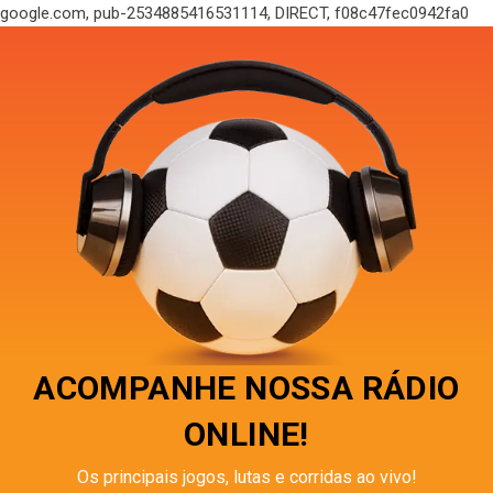
google.com, pub-2534885416531114, DIRECT, f08c47fec0942fa0
ACOMPANHE NOSSA RÁDIO
ONLINE!
Os principais jogos, lutas e corridas ao vivo!