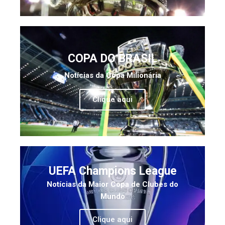
COPA DO BRASIL
Notícias da Copa Milionária
Clique aqui
UEFA Champions League
Notícias da Maior Copa de Clubes do
Mundo
Clique aqui