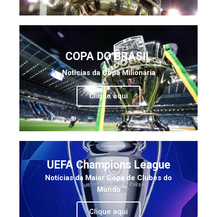
COPA DO BRASIL
Notícias da Copa Milionária
Clique aqui
UEFA Champions League
Notícias da Maior Copa de Clubes do
Mundo
Clique aqui