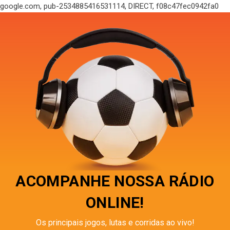
google.com, pub-2534885416531114, DIRECT, f08c47fec0942fa0
ACOMPANHE NOSSA RÁDIO
ONLINE!
Os principais jogos, lutas e corridas ao vivo!