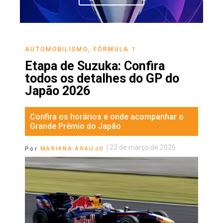
AUTOMOBILISMO
,
FÓRMULA 1
Etapa de Suzuka: Confira
todos os detalhes do GP do
Japão 2026
Confira os horários e onde acompanhar o
Grande Prêmio do Japão
|
23 de março de 2026
Por
MARIANA ARAUJO