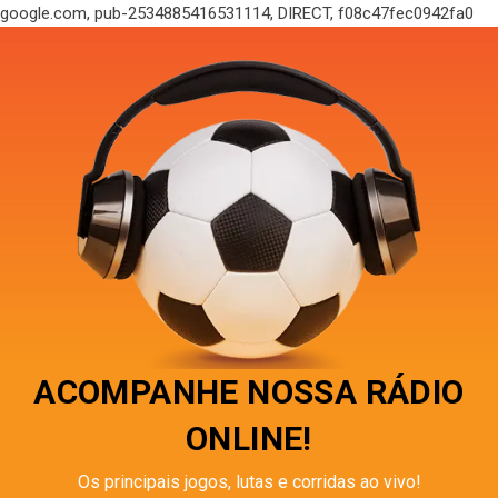
google.com, pub-2534885416531114, DIRECT, f08c47fec0942fa0
ACOMPANHE NOSSA RÁDIO
ONLINE!
Os principais jogos, lutas e corridas ao vivo!