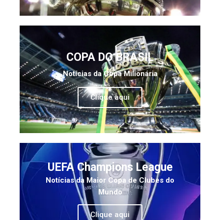
COPA DO BRASIL
Notícias da Copa Milionária
Clique aqui
UEFA Champions League
Notícias da Maior Copa de Clubes do
Mundo
Clique aqui