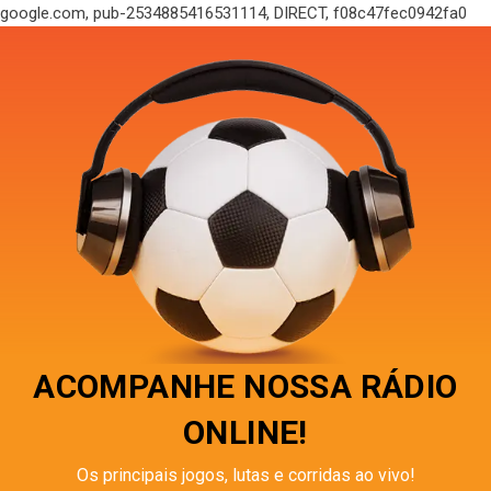
google.com, pub-2534885416531114, DIRECT, f08c47fec0942fa0
ACOMPANHE NOSSA RÁDIO
ONLINE!
Os principais jogos, lutas e corridas ao vivo!