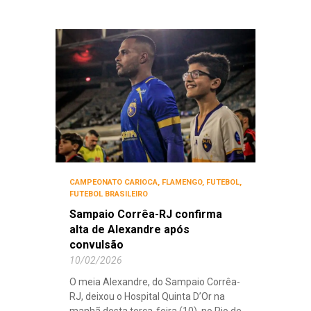
CAMPEONATO CARIOCA
,
FLAMENGO
,
FUTEBOL
,
FUTEBOL BRASILEIRO
Sampaio Corrêa-RJ confirma
alta de Alexandre após
convulsão
10/02/2026
O meia Alexandre, do Sampaio Corrêa-
RJ, deixou o Hospital Quinta D’Or na
manhã desta terça-feira (10), no Rio de