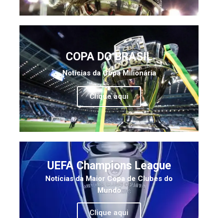
COPA DO BRASIL
Notícias da Copa Milionária
Clique aqui
UEFA Champions League
Notícias da Maior Copa de Clubes do
Mundo
Clique aqui