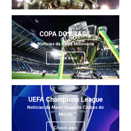
COPA DO BRASIL
Notícias da Copa Milionária
Clique aqui
UEFA Champions League
Notícias da Maior Copa de Clubes do
Mundo
Clique aqui