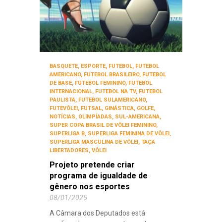
BASQUETE
,
ESPORTE
,
FUTEBOL
,
FUTEBOL
AMERICANO
,
FUTEBOL BRASILEIRO
,
FUTEBOL
DE BASE
,
FUTEBOL FEMININO
,
FUTEBOL
INTERNACIONAL
,
FUTEBOL NA TV
,
FUTEBOL
PAULISTA
,
FUTEBOL SULAMERICANO
,
FUTEVÔLEI
,
FUTSAL
,
GINÁSTICA
,
GOLFE
,
NOTÍCIAS
,
OLIMPÍADAS
,
SUL-AMERICANA
,
SUPER COPA BRASIL DE VÔLEI FEMININO
,
SUPERLIGA B
,
SUPERLIGA FEMININA DE VÔLEI
,
SUPERLIGA MASCULINA DE VÔLEI
,
TAÇA
LIBERTADORES
,
VÔLEI
Projeto pretende criar
programa de igualdade de
gênero nos esportes
08/01/2025
A Câmara dos Deputados está