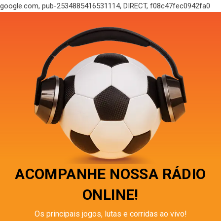
google.com, pub-2534885416531114, DIRECT, f08c47fec0942fa0
ACOMPANHE NOSSA RÁDIO
ONLINE!
Os principais jogos, lutas e corridas ao vivo!