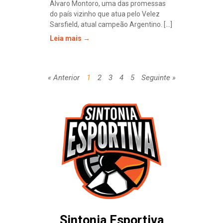
Álvaro Montoro, uma das promessas
do país vizinho que atua pelo Velez
Sarsfield, atual campeão Argentino. [...]
Leia mais →
« Anterior
1
2
3
4
5
Seguinte »
Sintonia Esportiva