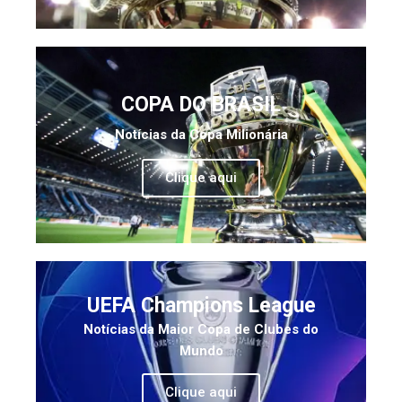
COPA DO BRASIL
Notícias da Copa Milionária
Clique aqui
UEFA Champions League
Notícias da Maior Copa de Clubes do
Mundo
Clique aqui