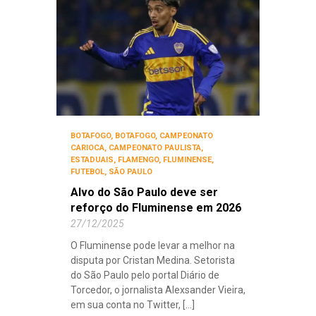
BOTAFOGO
,
BOTAFOGO
,
CAMPEONATO
CARIOCA
,
CAMPEONATO PAULISTA
,
ESTADUAIS
,
FLAMENGO
,
FLUMINENSE
,
FUTEBOL
,
SÃO PAULO
Alvo do São Paulo deve ser
reforço do Fluminense em 2026
27/12/2025
O Fluminense pode levar a melhor na
disputa por Cristan Medina. Setorista
do São Paulo pelo portal Diário de
Torcedor, o jornalista Alexsander Vieira,
em sua conta no Twitter, [...]