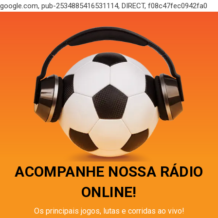
google.com, pub-2534885416531114, DIRECT, f08c47fec0942fa0
ACOMPANHE NOSSA RÁDIO
ONLINE!
Os principais jogos, lutas e corridas ao vivo!