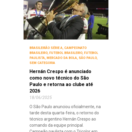
BRASILEIRÃO SÉRIE A
,
CAMPEONATO
BRASILEIRO
,
FUTEBOL BRASILEIRO
,
FUTEBOL
PAULISTA
,
MERCADO DA BOLA
,
SÃO PAULO
,
SEM CATEGORIA
Hernán Crespo é anunciado
como novo técnico do São
Paulo e retorna ao clube até
2026
18/06/2025
O São Paulo anunciou oficialmente, na
tarde desta quarta-feira, o retorno do
técnico argentino Hernán Crespo ao
comando da equipe principal.
Campeão paulista com o Tricolor em