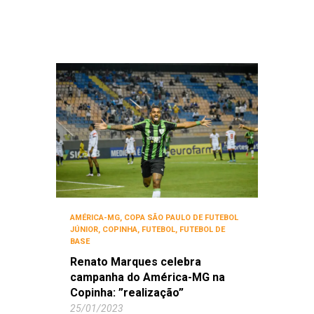
AMÉRICA-MG
,
COPA SÃO PAULO DE FUTEBOL
JÚNIOR
,
COPINHA
,
FUTEBOL
,
FUTEBOL DE
BASE
Renato Marques celebra
campanha do América-MG na
Copinha: ”realização”
25/01/2023