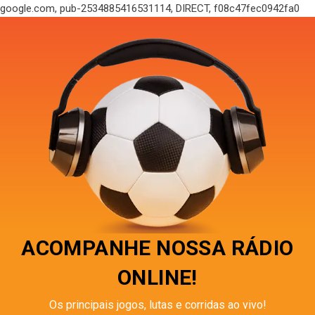
google.com, pub-2534885416531114, DIRECT, f08c47fec0942fa0
ACOMPANHE NOSSA RÁDIO
ONLINE!
Os principais jogos, lutas e corridas ao vivo!