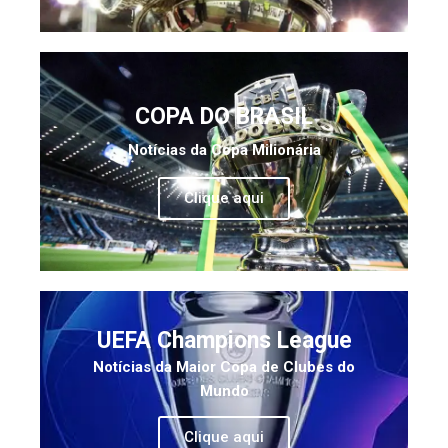
COPA DO BRASIL
Notícias da Copa Milionária
Clique aqui
UEFA Champions League
Notícias da Maior Copa de Clubes do
Mundo
Clique aqui