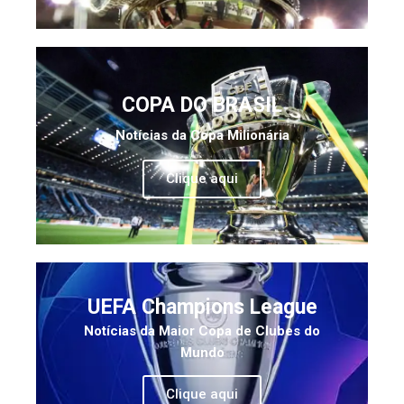
COPA DO BRASIL
Notícias da Copa Milionária
Clique aqui
UEFA Champions League
Notícias da Maior Copa de Clubes do
Mundo
Clique aqui