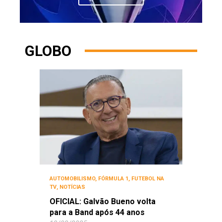
GLOBO
AUTOMOBILISMO
,
FÓRMULA 1
,
FUTEBOL NA
TV
,
NOTÍCIAS
OFICIAL: Galvão Bueno volta
para a Band após 44 anos