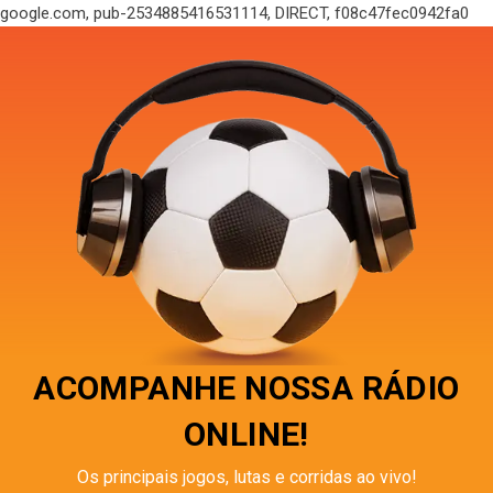
google.com, pub-2534885416531114, DIRECT, f08c47fec0942fa0
ACOMPANHE NOSSA RÁDIO
ONLINE!
Os principais jogos, lutas e corridas ao vivo!