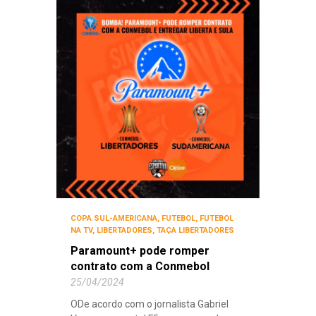
COPA SUL-AMERICANA
,
FUTEBOL
,
FUTEBOL
NA TV
,
LIBERTADORES
,
TAÇA LIBERTADORES
Paramount+ pode romper
contrato com a Conmebol
25/04/2024
ODe acordo com o jornalista Gabriel