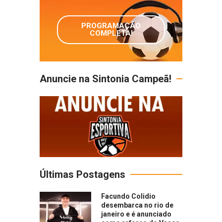
PROGRAMAÇÃO
COMPLETA!
Anuncie na Sintonia Campeã!
Últimas Postagens
Facundo Colidio
desembarca no rio de
janeiro e é anunciado