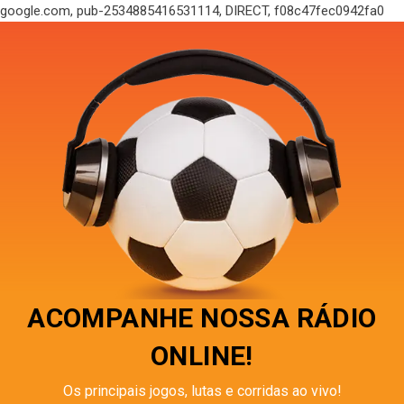
google.com, pub-2534885416531114, DIRECT, f08c47fec0942fa0
ACOMPANHE NOSSA RÁDIO
ONLINE!
Os principais jogos, lutas e corridas ao vivo!