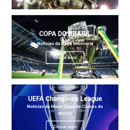
COPA DO BRASIL
Notícias da Copa Milionária
Clique aqui
UEFA Champions League
Notícias da Maior Copa de Clubes do
Mundo
Clique aqui